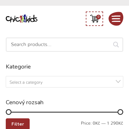
0
Search
for:
Kategorie
Select a category
Cenový rozsah
Filter
Price:
0Kč
—
1 290Kč