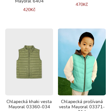
Mayoral 6404
470
Kč
420
Kč
Chlapecká khaki vesta
Chlapecká prošívaná
Mayoral 03360-034
vesta Mayoral 03371-