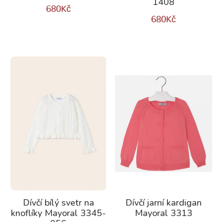
1408
680
Kč
680
Kč
Dívčí bílý svetr na
Dívčí jarní kardigan
knoflíky Mayoral 3345-
Mayoral 3313