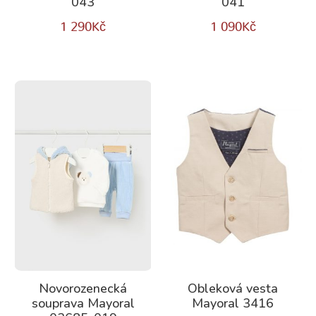
043
041
1 290
Kč
1 090
Kč
Novorozenecká
Obleková vesta
souprava Mayoral
Mayoral 3416