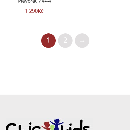
Mayoral 7444
1 290
Kč
1
2
→