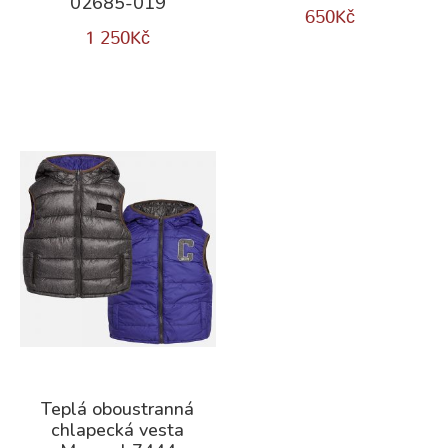
02685-019
650
Kč
1 250
Kč
Teplá oboustranná
chlapecká vesta