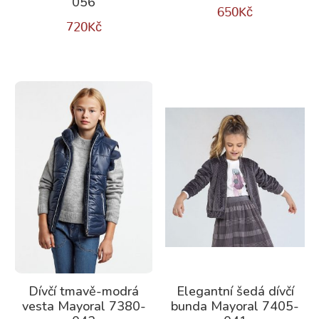
056
650
Kč
720
Kč
Dívčí tmavě-modrá
Elegantní šedá dívčí
vesta Mayoral 7380-
bunda Mayoral 7405-