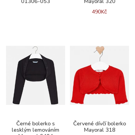
01306-053
Mayoral 320
490
Kč
Černé bolerko s
Červené dívčí bolerko
lesklým lemováním
Mayoral 318