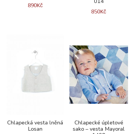
014
890
Kč
850
Kč
Chlapecká vesta lněná
Chlapecké úpletové
Losan
sako – vesta Mayoral