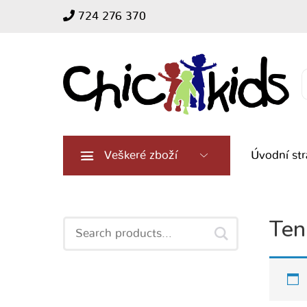
724 276 370
Search
for:
Veškeré zboží
Úvodní st
Ten
Search
for: