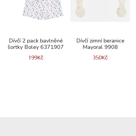
Dívčí 2 pack bavlněné
Dívčí zimní beranice
šortky Boley 6371907
Mayoral 9908
199
Kč
350
Kč