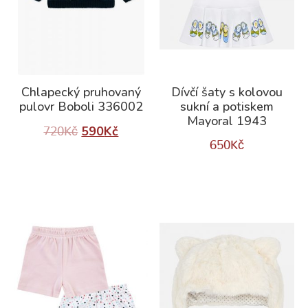
Chlapecký pruhovaný
Dívčí šaty s kolovou
pulovr Boboli 336002
sukní a potiskem
Mayoral 1943
590
Kč
720
Kč
650
Kč