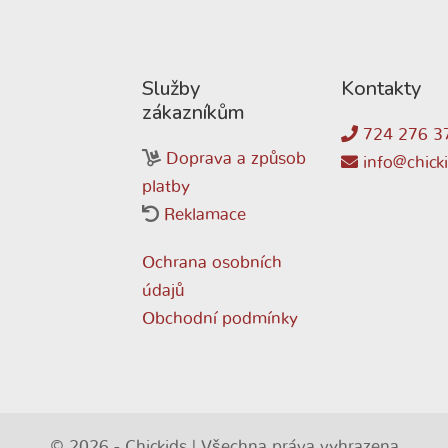
Služby
Kontakty
zákazníkům
724 276 3
Doprava a způsob
info@chicki
platby
Reklamace
Ochrana osobních
údajů
Obchodní podmínky
© 2026 - Chickids | Všechna práva vyhrazena