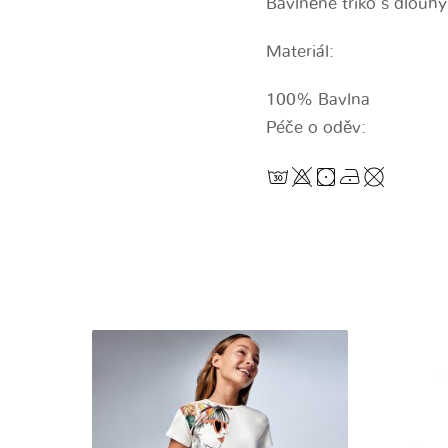
Bavlněné triko s dlouhý
Materiál:
100% Bavlna
Péče o oděv: