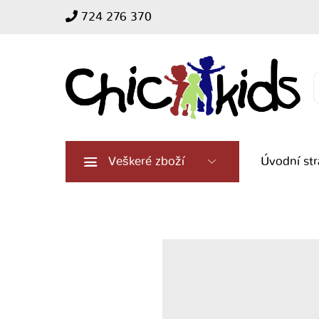
724 276 370
Search
for:
Veškeré zboží
Úvodní st
Dívčí
černé
triko
Mayoral