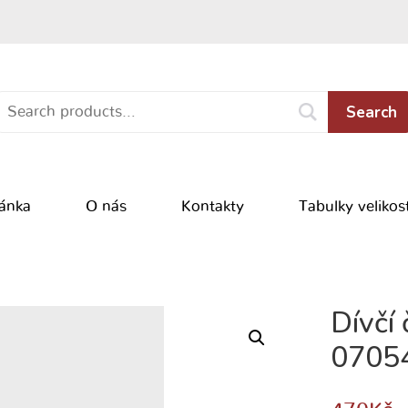
Search
ránka
O nás
Kontakty
Tabulky velikost
Dívčí
0705