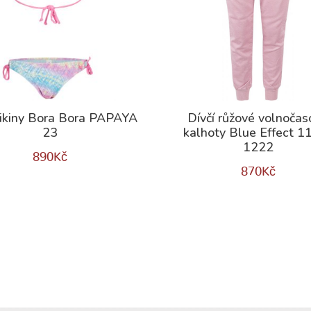
bikiny Bora Bora PAPAYA
Dívčí růžové volnočas
23
kalhoty Blue Effect 1
1222
890
Kč
870
Kč