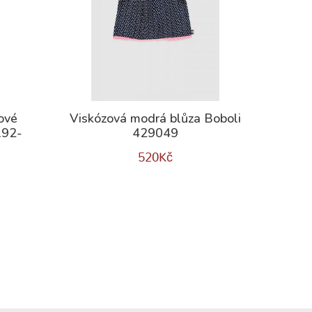
ové
Viskózová modrá blůza Boboli
192-
429049
520
Kč