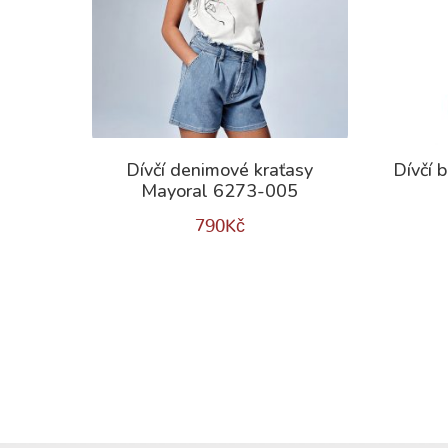
Dívčí denimové kraťasy
Dívčí 
Mayoral 6273-005
790
Kč