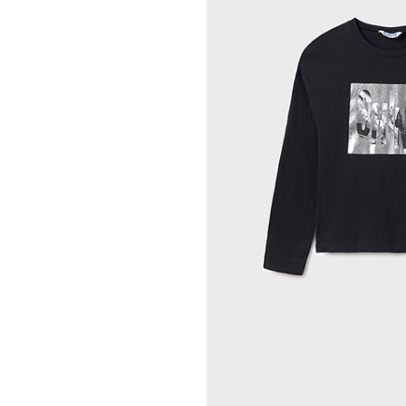
07054-
012
quantity