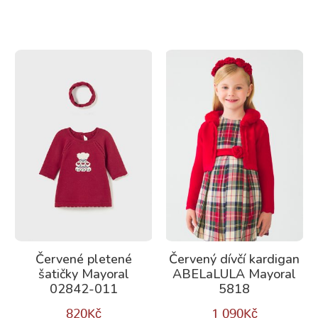
Červené pletené
Červený dívčí kardigan
šatičky Mayoral
ABELaLULA Mayoral
02842-011
5818
820
Kč
1 090
Kč