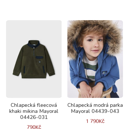
Chlapecká fleecová
Chlapecká modrá parka
khaki mikina Mayoral
Mayoral 04439-043
04426-031
1 790
Kč
790
Kč