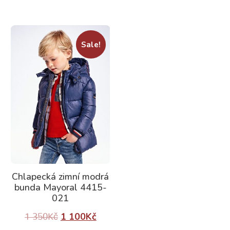
Sale!
Chlapecká zimní modrá
bunda Mayoral 4415-
021
1 100
Kč
1 350
Kč