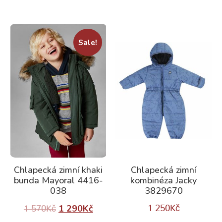
Sale!
Chlapecká zimní khaki
Chlapecká zimní
bunda Mayoral 4416-
kombinéza Jacky
038
3829670
1 290
Kč
1 250
Kč
1 570
Kč