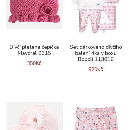
Dívčí pletená čepička
Set dárkového dívčího
Mayoral 9615
balení 4ks v boxu
Boboli 113016
350
Kč
920
Kč