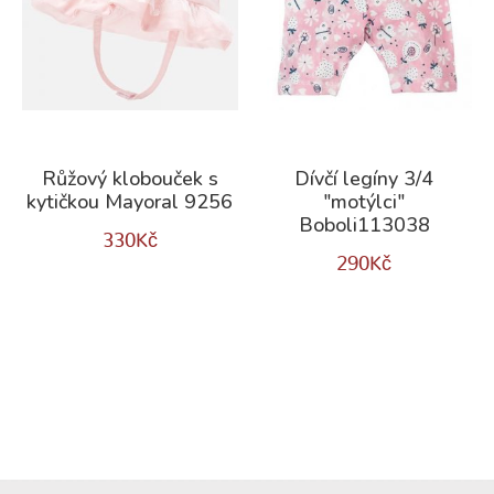
Růžový klobouček s
Dívčí legíny 3/4
kytičkou Mayoral 9256
"motýlci"
Boboli113038
330
Kč
290
Kč