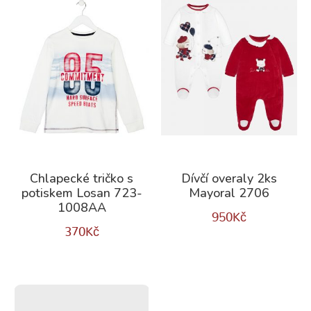
Chlapecké tričko s
Dívčí overaly 2ks
potiskem Losan 723-
Mayoral 2706
1008AA
950
Kč
370
Kč