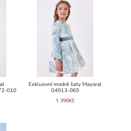
al
Exklusivní modré šaty Mayoral
72-010
04913-065
1 390
Kč