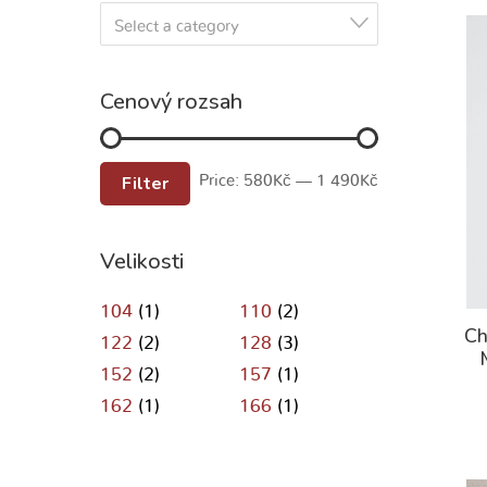
Select a category
Cenový rozsah
Filter
Price:
580Kč
—
1 490Kč
Velikosti
104
(1)
110
(2)
Ch
122
(2)
128
(3)
152
(2)
157
(1)
162
(1)
166
(1)