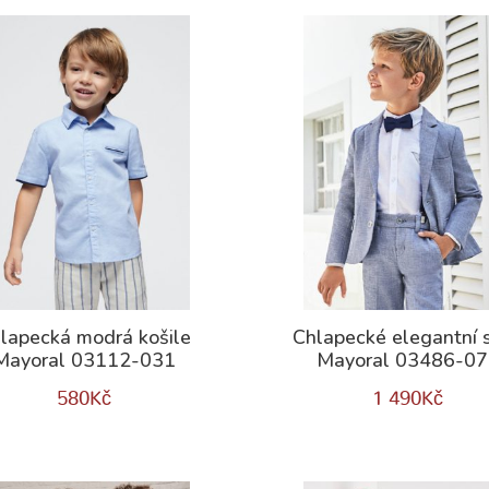
lapecká modrá košile
Chlapecké elegantní 
Mayoral 03112-031
Mayoral 03486-0
580
Kč
1 490
Kč