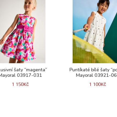
lusivní šaty “magenta”
Puntíkaté bílé šaty “p
Mayoral 03917-031
Mayoral 03921-0
1 150
Kč
1 100
Kč