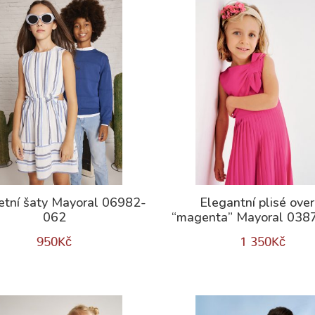
letní šaty Mayoral 06982-
Elegantní plisé over
062
“magenta” Mayoral 038
950
Kč
1 350
Kč