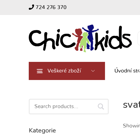
724 276 370
Search
for:
Veškeré zboží
Úvodní st
sva
Search
for:
Showing
Kategorie