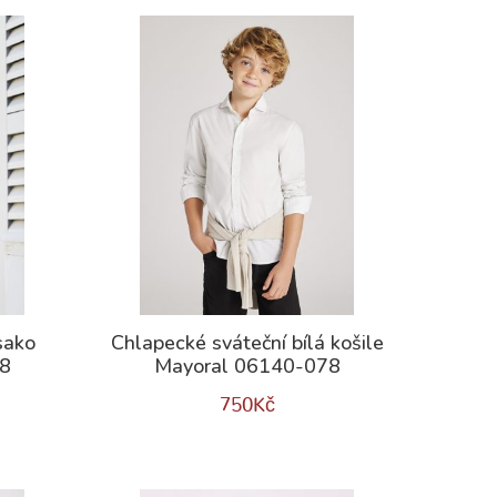
sako
Chlapecké sváteční bílá košile
78
Mayoral 06140-078
750
Kč