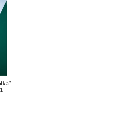
olka”
61