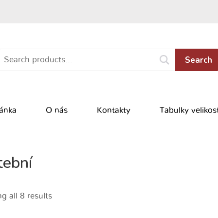
Search
ránka
O nás
Kontakty
Tabulky velikost
tební
 all 8 results