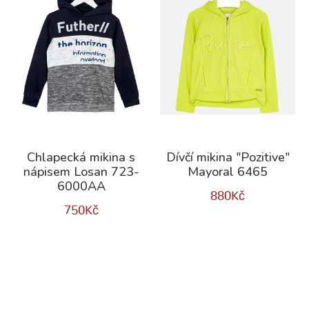
Chlapecká mikina s
Dívčí mikina "Pozitive"
nápisem Losan 723-
Mayoral 6465
6000AA
880
Kč
750
Kč