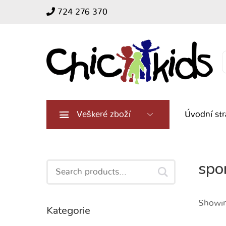
724 276 370
Search
for:
Veškeré zboží
Úvodní st
spo
Search
for:
Showin
Kategorie