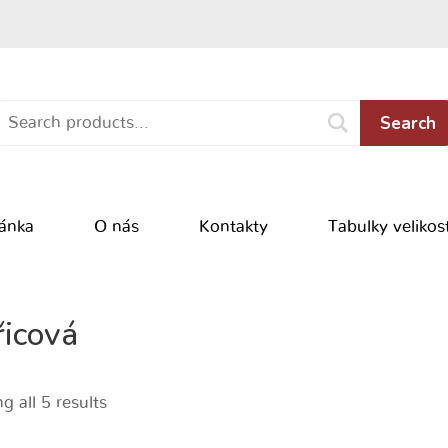
Search
ránka
O nás
Kontakty
Tabulky velikost
řicová
 all 5 results