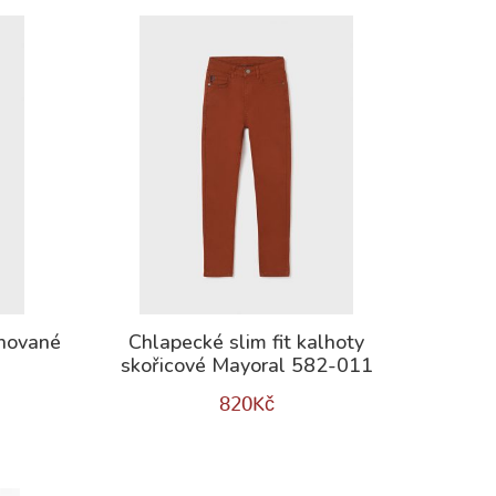
uhované
Chlapecké slim fit kalhoty
skořicové Mayoral 582-011
820
Kč