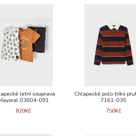
apecké letní souprava
Chlapecké polo triko pr
Mayoral 03604-091
7161-035
820
Kč
750
Kč