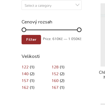
Select a category
Cenový rozsah
Filter
Price:
610Kč
—
1 050Kč
Velikosti
122
(1)
128
(1)
Chl
140
(2)
152
(2)
157
(1)
160
(2)
162
(1)
167
(1)