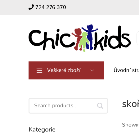
724 276 370
Search
for:
Veškeré zboží
Úvodní st
sko
Search
for:
Showing
Kategorie