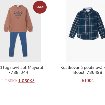
Sale!
čí legínový set Mayoral
Kostkovaná poplinová k
7738-044
Boboli 736498
1 050
Kč
610
Kč
1 250
Kč