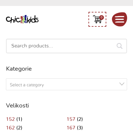
0
Search
for:
Kategorie
Select a category
Velikosti
152
(1)
157
(2)
162
(2)
167
(3)