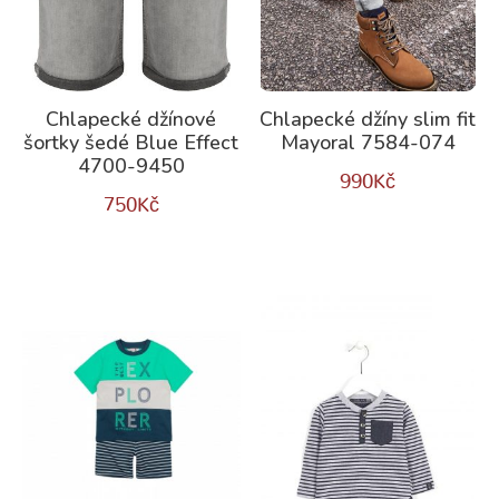
Chlapecké džínové
Chlapecké džíny slim fit
šortky šedé Blue Effect
Mayoral 7584-074
4700-9450
990
Kč
750
Kč