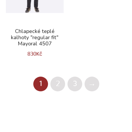
Chlapecké teplé
kalhoty "regular fit"
Mayoral 4507
830
Kč
1
2
3
→