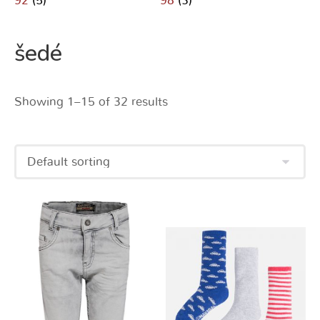
92
(5)
98
(3)
šedé
Showing 1–15 of 32 results