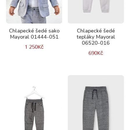
Chlapecké šedé sako
Chlapecké šedé
Mayoral 01444-051
tepláky Mayoral
06520-016
1 250
Kč
690
Kč