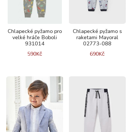
Chlapecké pyžamo pro
Chlapecké pyžamo s
velké hráče Boboli
raketami Mayoral
931014
02773-088
590
Kč
690
Kč