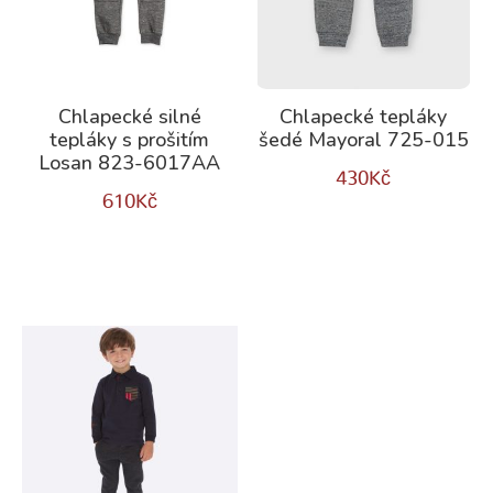
Chlapecké silné
Chlapecké tepláky
tepláky s prošitím
šedé Mayoral 725-015
Losan 823-6017AA
430
Kč
610
Kč