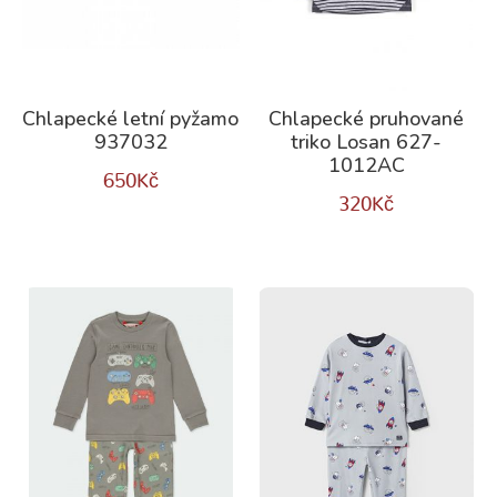
Chlapecké letní pyžamo
Chlapecké pruhované
937032
triko Losan 627-
1012AC
650
Kč
320
Kč