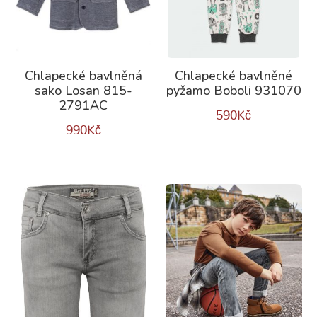
Chlapecké bavlněná
Chlapecké bavlněné
sako Losan 815-
pyžamo Boboli 931070
2791AC
590
Kč
990
Kč