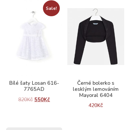
Sale!
Bílé šaty Losan 616-
Černé bolerko s
7765AD
lesklým lemováním
Mayoral 6404
550
Kč
820
Kč
420
Kč