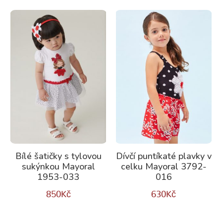
Bílé šatičky s tylovou
Dívčí puntíkaté plavky v
sukýnkou Mayoral
celku Mayoral 3792-
1953-033
016
850
Kč
630
Kč