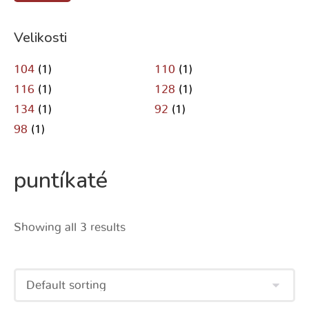
Velikosti
104
(1)
110
(1)
116
(1)
128
(1)
134
(1)
92
(1)
98
(1)
puntíkaté
Showing all 3 results