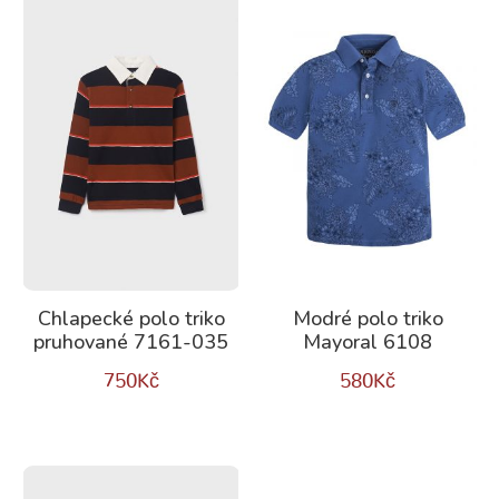
Chlapecké polo triko
Modré polo triko
pruhované 7161-035
Mayoral 6108
750
Kč
580
Kč