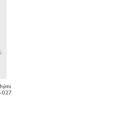
uhými
5-027