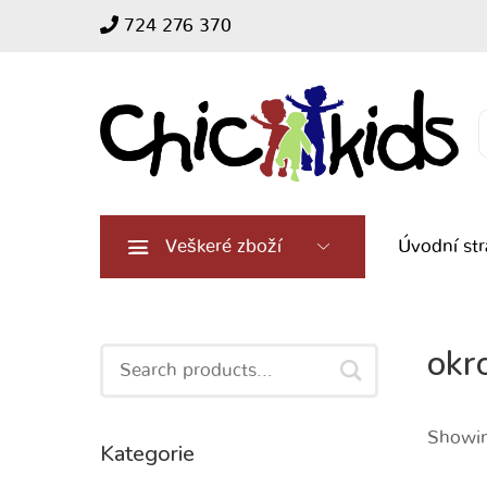
724 276 370
Search
for:
Veškeré zboží
Úvodní st
okr
Search
for:
Showing
Kategorie