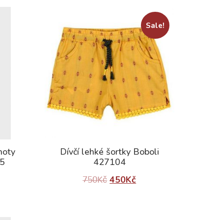
Sale!
hoty
Dívčí lehké šortky Boboli
25
427104
450
Kč
750
Kč