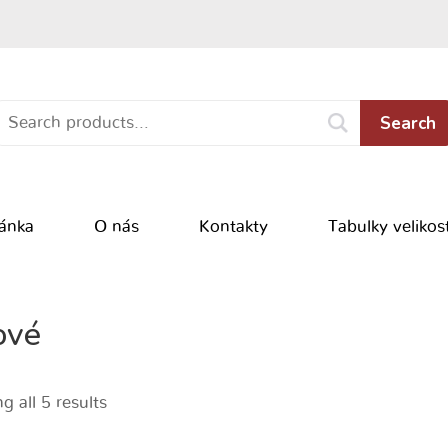
Search
ránka
O nás
Kontakty
Tabulky velikost
ové
 all 5 results