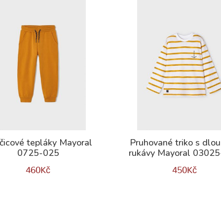
čicové tepláky Mayoral
Pruhované triko s dlo
0725-025
rukávy Mayoral 0302
460
Kč
450
Kč