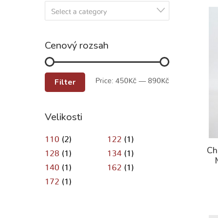
Select a category
Cenový rozsah
Filter
Price:
450Kč
—
890Kč
Velikosti
110
(2)
122
(1)
Ch
128
(1)
134
(1)
140
(1)
162
(1)
172
(1)