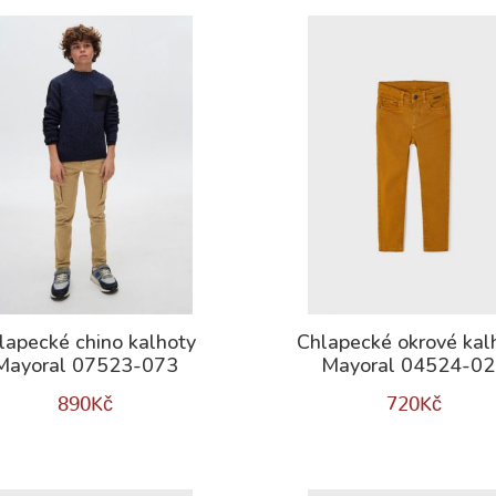
lapecké chino kalhoty
Chlapecké okrové kal
Mayoral 07523-073
Mayoral 04524-0
890
Kč
720
Kč