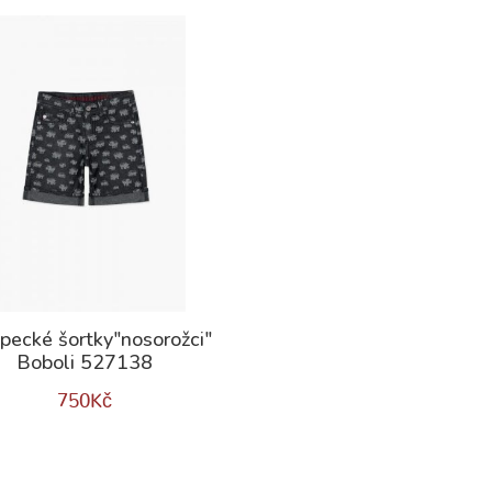
pecké šortky"nosorožci"
Boboli 527138
750
Kč