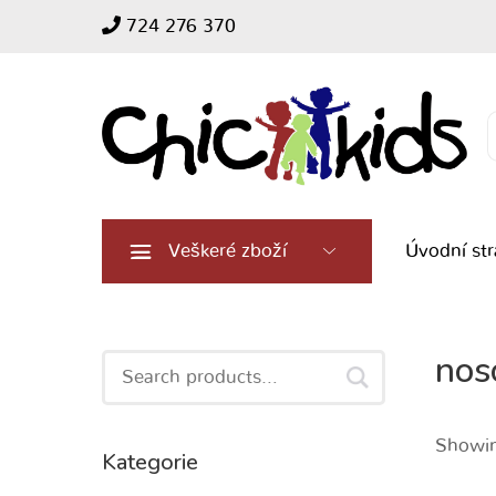
724 276 370
Search
for:
Veškeré zboží
Úvodní st
nos
Search
for:
Showin
Kategorie