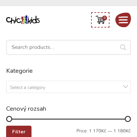
0
Search
for:
Kategorie
Select a category
Cenový rozsah
Filter
Price:
1 170Kč
—
1 180Kč