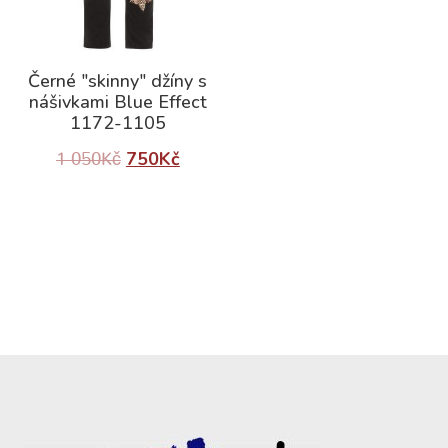
Černé "skinny" džíny s
nášivkami Blue Effect
1172-1105
750
Kč
1 050
Kč