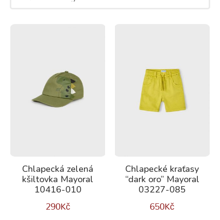
Chlapecká zelená
Chlapecké kraťasy
kšiltovka Mayoral
“dark oro” Mayoral
10416-010
03227-085
290
Kč
650
Kč