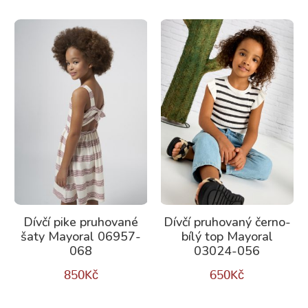
Dívčí pike pruhované
Dívčí pruhovaný černo-
šaty Mayoral 06957-
bílý top Mayoral
068
03024-056
850
Kč
650
Kč