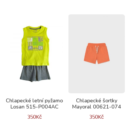
Chlapecké letní pyžamo
Chlapecké šortky
Losan 515-P004AC
Mayoral 00621-074
350
Kč
350
Kč