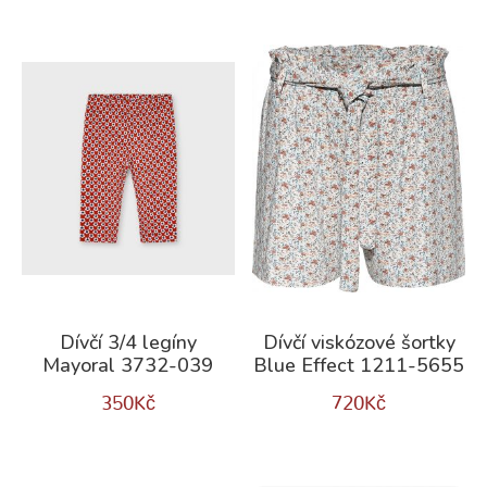
Dívčí 3/4 legíny
Dívčí viskózové šortky
Mayoral 3732-039
Blue Effect 1211-5655
350
Kč
720
Kč