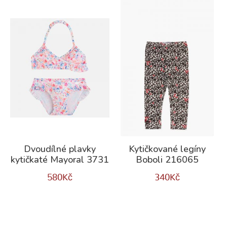
Dvoudílné plavky
Kytičkované legíny
kytičkaté Mayoral 3731
Boboli 216065
580
Kč
340
Kč