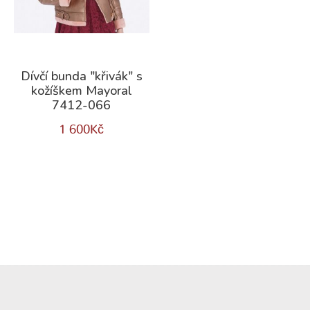
Dívčí bunda "křivák" s
kožíškem Mayoral
7412-066
1 600
Kč