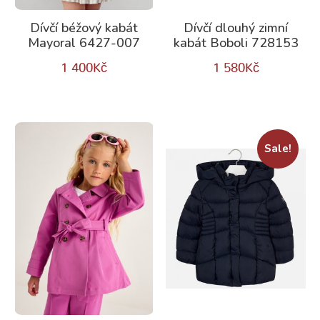
Dívčí béžový kabát
Dívčí dlouhý zimní
Mayoral 6427-007
kabát Boboli 728153
1 400
Kč
1 580
Kč
Sale!