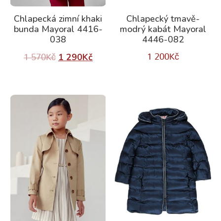
Chlapecká zimní khaki
Chlapecký tmavě-
bunda Mayoral 4416-
modrý kabát Mayoral
038
4446-082
1 290
Kč
1 200
Kč
1 570
Kč