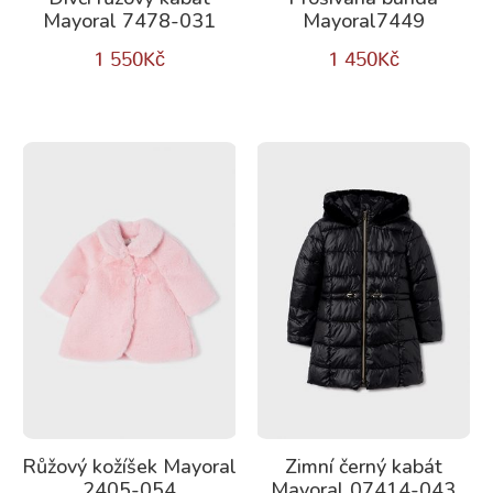
Mayoral 7478-031
Mayoral7449
1 550
Kč
1 450
Kč
Růžový kožíšek Mayoral
Zimní černý kabát
2405-054
Mayoral 07414-043