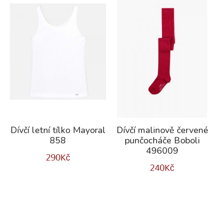
Dívčí letní tílko Mayoral
Dívčí malinově červené
858
punčocháče Boboli
496009
290
Kč
240
Kč