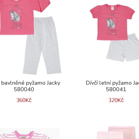
í bavlněné pyžamo Jacky
Dívčí letní pyžamo Ja
580040
580041
360
Kč
320
Kč