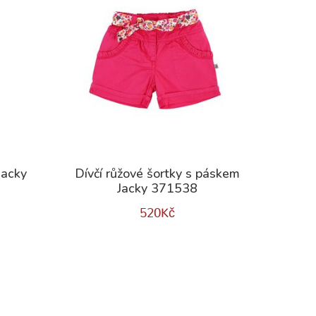
Jacky
Dívčí růžové šortky s páskem
Jacky 371538
520
Kč