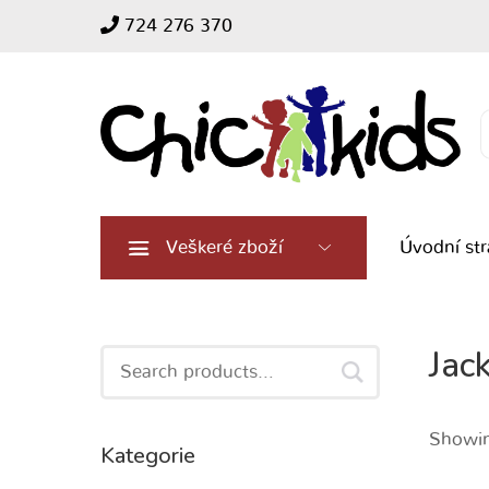
724 276 370
Search
for:
Veškeré zboží
Úvodní st
Jac
Search
for:
Showing
Kategorie