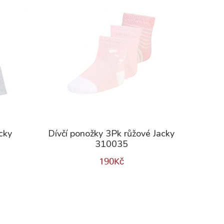
cky
Dívčí ponožky 3Pk růžové Jacky
310035
190
Kč