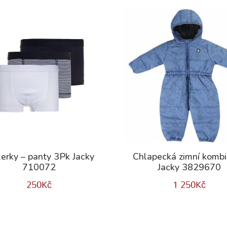
erky – panty 3Pk Jacky
Chlapecká zimní komb
710072
Jacky 3829670
250
Kč
1 250
Kč