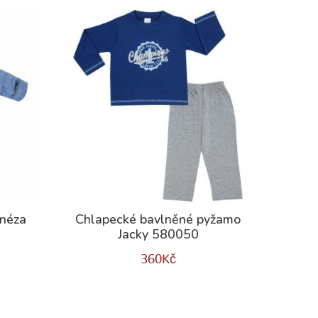
inéza
Chlapecké bavlněné pyžamo
Jacky 580050
360
Kč