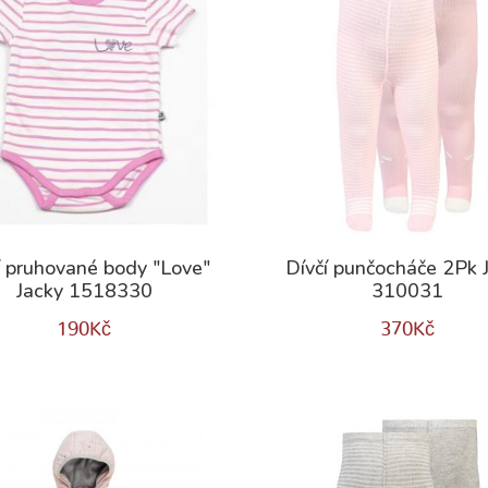
í pruhované body "Love"
Dívčí punčocháče 2Pk 
Jacky 1518330
310031
190
Kč
370
Kč