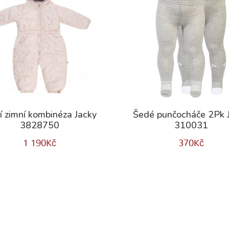
í zimní kombinéza Jacky
Šedé punčocháče 2Pk 
3828750
310031
1 190
Kč
370
Kč