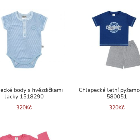
ecké body s hvězdičkami
Chlapecké letní pyžamo
Jacky 1518290
580051
320
Kč
320
Kč