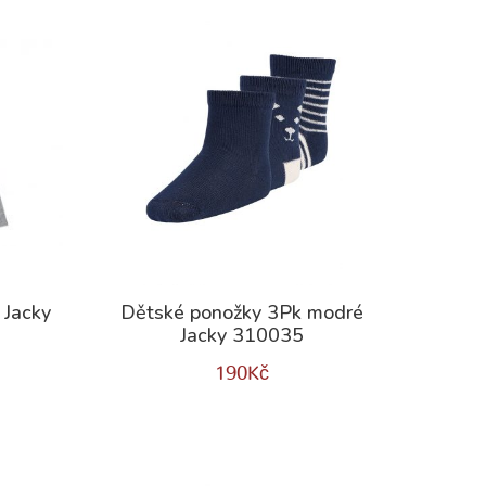
 Jacky
Dětské ponožky 3Pk modré
Jacky 310035
190
Kč