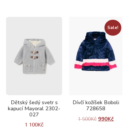
Sale!
Dětský šedý svetr s
Dívčí kožíšek Boboli
kapucí Mayoral 2302-
728658
027
990
Kč
1 500
Kč
1 100
Kč