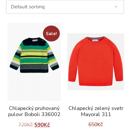
Sale!
Chlapecký pruhovaný
Chlapecký zelený svetr
pulovr Boboli 336002
Mayoral 311
590
Kč
650
Kč
720
Kč