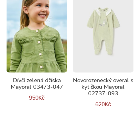
Dívčí zelená džíska
Novorozenecký overal s
Mayoral 03473-047
kytičkou Mayoral
02737-093
950
Kč
620
Kč