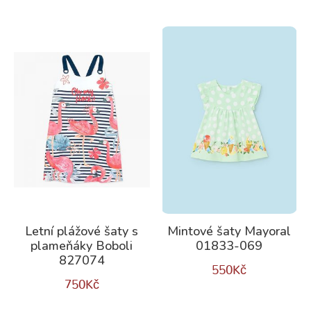
Letní plážové šaty s
Mintové šaty Mayoral
plameňáky Boboli
01833-069
827074
550
Kč
750
Kč