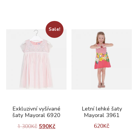
Sale!
Exkluzivní vyšívané
Letní lehké šaty
šaty Mayoral 6920
Mayoral 3961
590
Kč
620
Kč
1 300
Kč