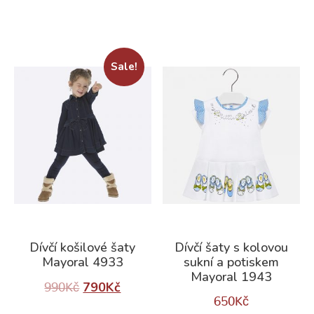
Sale!
Dívčí košilové šaty
Dívčí šaty s kolovou
Mayoral 4933
sukní a potiskem
Mayoral 1943
790
Kč
990
Kč
650
Kč