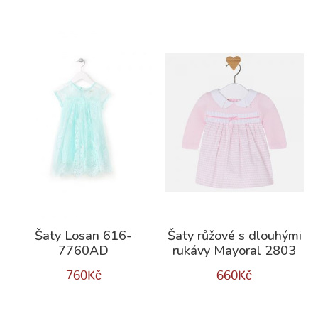
Šaty Losan 616-
Šaty růžové s dlouhými
7760AD
rukávy Mayoral 2803
760
Kč
660
Kč