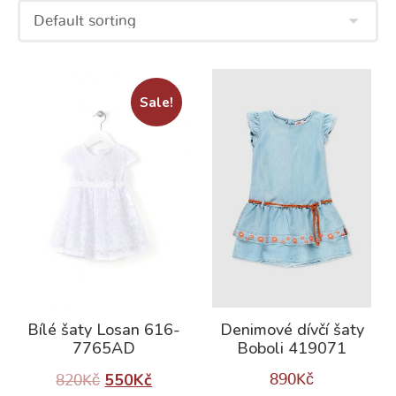
Sale!
Bílé šaty Losan 616-
Denimové dívčí šaty
7765AD
Boboli 419071
550
Kč
890
Kč
820
Kč