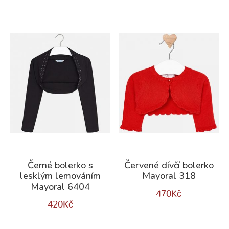
Černé bolerko s
Červené dívčí bolerko
lesklým lemováním
Mayoral 318
Mayoral 6404
470
Kč
420
Kč