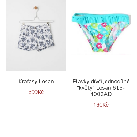
Kraťasy Losan
Plavky dívčí jednodílné
"květy" Losan 616-
599
Kč
4002AD
180
Kč