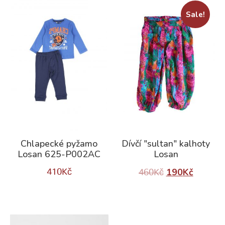
Sale!
Chlapecké pyžamo
Dívčí "sultan" kalhoty
Losan 625-P002AC
Losan
190
Kč
410
Kč
460
Kč