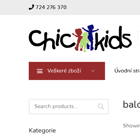
724 276 370
Search
for:
Veškeré zboží
Úvodní st
bal
Search
for:
Showin
Kategorie