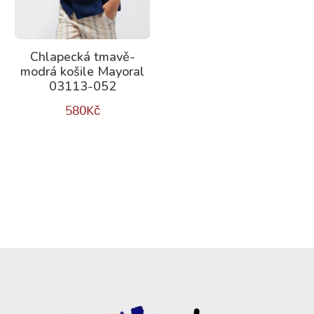
Chlapecká tmavě-
modrá košile Mayoral
03113-052
580
Kč