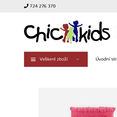
724 276 370
Search
for:
Veškeré zboží
Úvodní st
Set
2ks
dívčích
ponožek