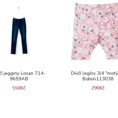
čí jegginy Losan 714-
Dívčí legíny 3/4 "motý
9659AB
Boboli113038
550
Kč
290
Kč