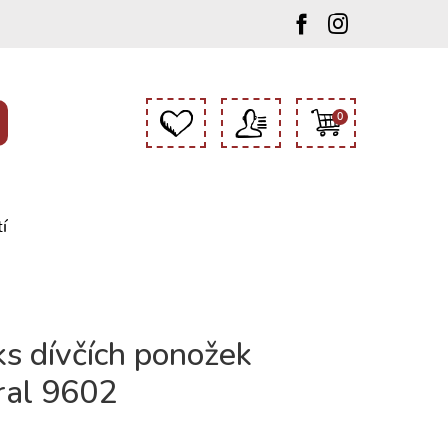
0
í
ks dívčích ponožek
al 9602