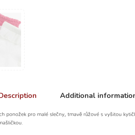
Description
Additional informatio
h ponožek pro malé slečny, tmavě růžové s vyšitou kytič
mašličkou.