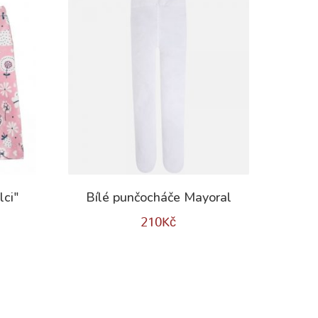
lci"
Bílé punčocháče Mayoral
210
Kč