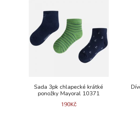
Sada 3pk chlapecké krátké
Dív
ponožky Mayoral 10371
190
Kč