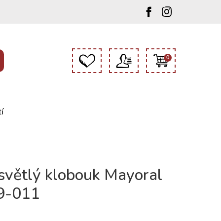
0
í
 světlý klobouk Mayoral
9-011