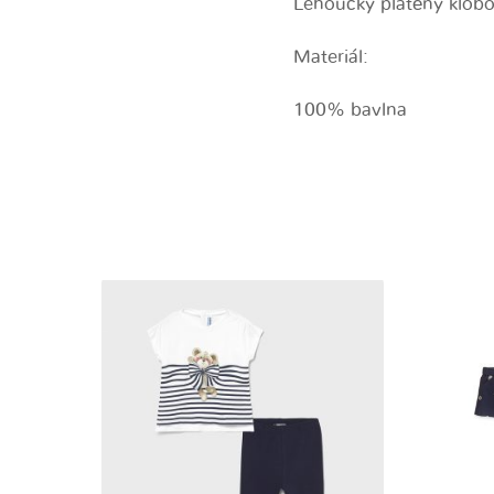
Lehoučký plátěný klobo
Materiál:
100% bavlna