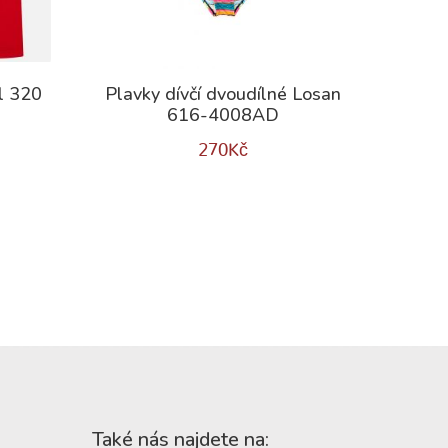
l 320
Plavky dívčí dvoudílné Losan
616-4008AD
270
Kč
Také nás najdete na: