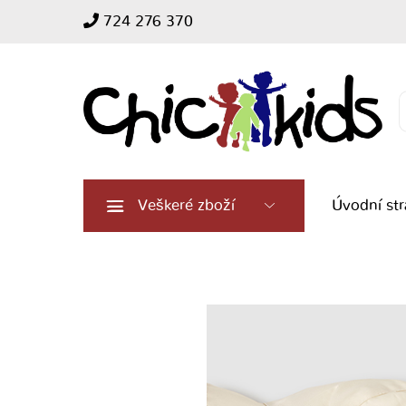
724 276 370
Search
for:
Veškeré zboží
Úvodní st
Letní
světlý
klobouk
Mayoral