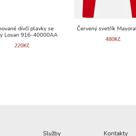
hované dívčí plavky se
Červený svetřík Mayora
čky Losan 916-40000AA
480
Kč
220
Kč
Služby
Kontakty