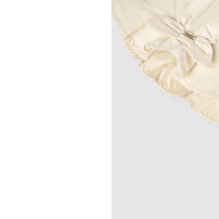
10879-
011
quantity