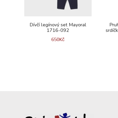
Dívčí legínový set Mayoral
Pru
1716-092
srdí
650
Kč