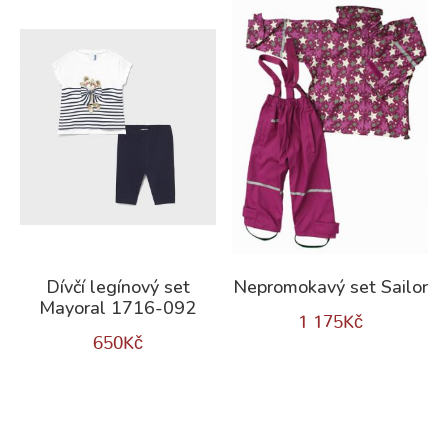
Dívčí legínový set
Nepromokavý set Sailor
Mayoral 1716-092
1 175
Kč
650
Kč