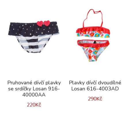
Pruhované dívčí plavky
Plavky dívčí dvoudílné
se srdíčky Losan 916-
Losan 616-4003AD
40000AA
290
Kč
220
Kč