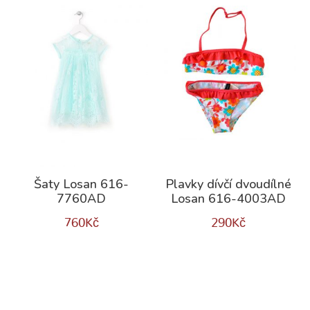
Šaty Losan 616-
Plavky dívčí dvoudílné
7760AD
Losan 616-4003AD
760
Kč
290
Kč