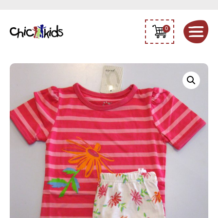
0
Dívčí
pyžamo
"květiny"
Fixoni
40443
quantity