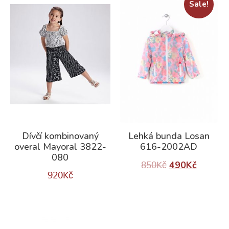
Sale!
Dívčí kombinovaný
Lehká bunda Losan
overal Mayoral 3822-
616-2002AD
080
490
Kč
850
Kč
920
Kč