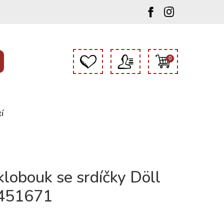
0
í
klobouk se srdíčky Döll
451671