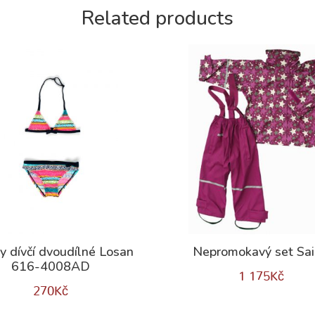
Related products
y dívčí dvoudílné Losan
Nepromokavý set Sai
616-4008AD
1 175
Kč
270
Kč