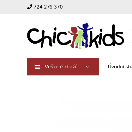
724 276 370
Search
for:
Veškeré zboží
Úvodní st
Dívčí
klobouk
se
srdíčky