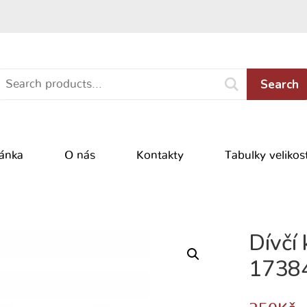
Search
ránka
O nás
Kontakty
Tabulky velikost
Dívčí 
1738