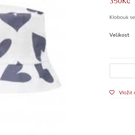
350
Kč
Klobouk se
Velikost
Vložit