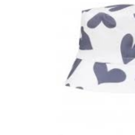
Döll
1738451671
quantity