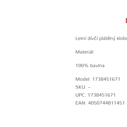
Letní dívčí plátěný klo
Materiál:
100% bavlna
Model: 1738451671
SKU: –
UPC: 1738451671
EAN: 4050744811451