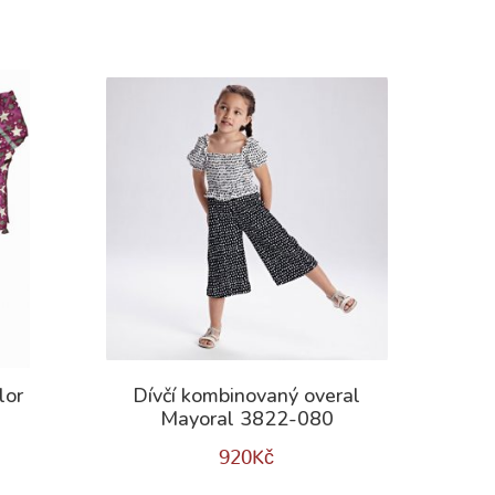
lor
Dívčí kombinovaný overal
Mayoral 3822-080
920
Kč