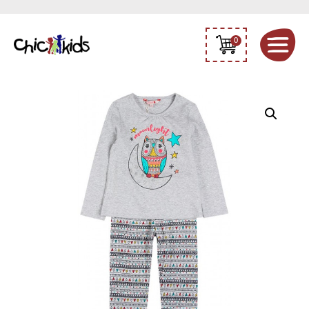
0
Dívčí
bavlněné
pyžamo
Sovička
Boboli
928111
quantity