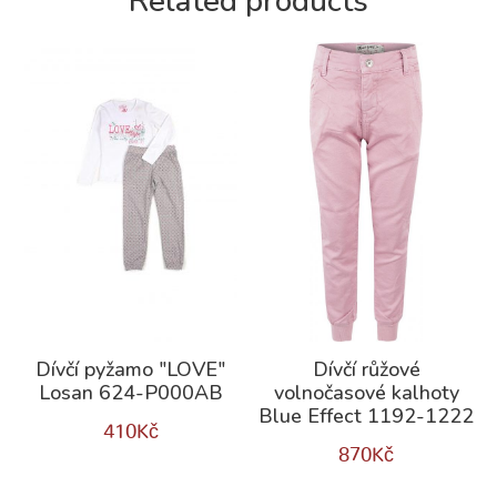
Related products
Dívčí pyžamo "LOVE"
Dívčí růžové
Losan 624-P000AB
volnočasové kalhoty
Blue Effect 1192-1222
410
Kč
870
Kč