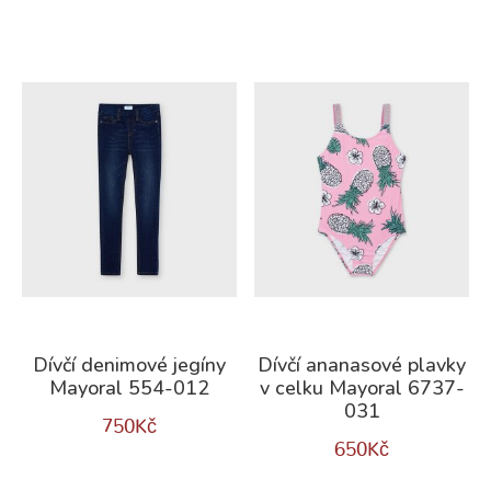
Dívčí denimové jegíny
Dívčí ananasové plavky
Mayoral 554-012
v celku Mayoral 6737-
031
750
Kč
650
Kč