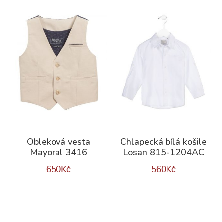
Obleková vesta
Chlapecká bílá košile
Mayoral 3416
Losan 815-1204AC
650
Kč
560
Kč