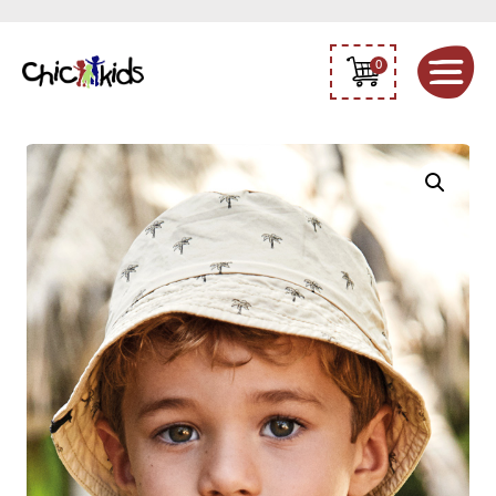
0
Dětský
letní
klobouk
Mayoral
10475-
066
quantity