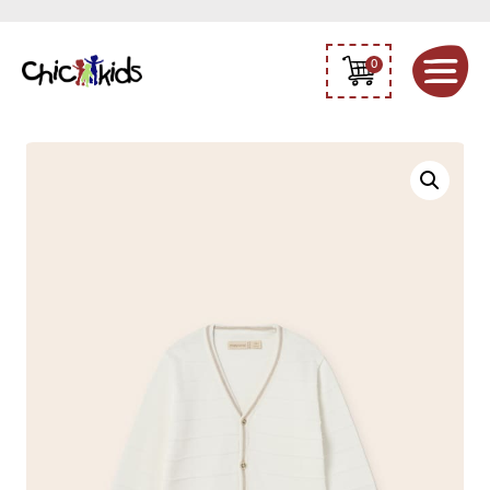
0
Chlapecký
bílý
rozpínací
svetr
Mayoral
1374-
087
quantity