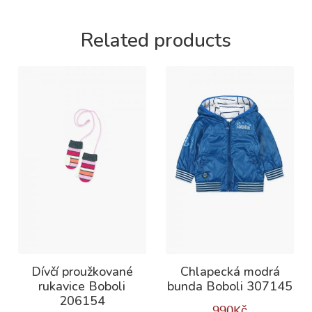
Related products
Dívčí proužkované
Chlapecká modrá
rukavice Boboli
bunda Boboli 307145
206154
990
Kč