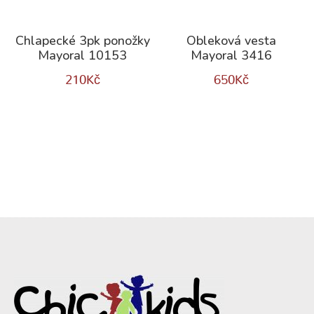
Chlapecké 3pk ponožky
Obleková vesta
Mayoral 10153
Mayoral 3416
210
Kč
650
Kč