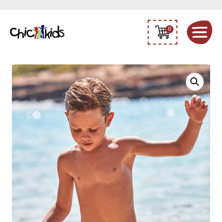
0
Chlapecké
plavky
2pk
Mayoral
03611-
054
quantity