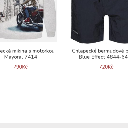
ecká mikina s motorkou
Chlapecké bermudové p
Mayoral 7414
Blue Effect 4844-6
790
Kč
720
Kč