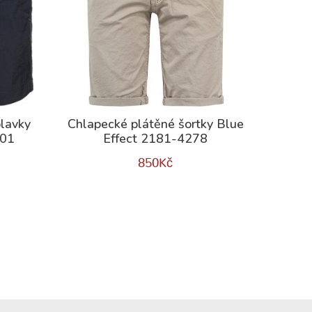
lavky
Chlapecké plátěné šortky Blue
401
Effect 2181-4278
850
Kč