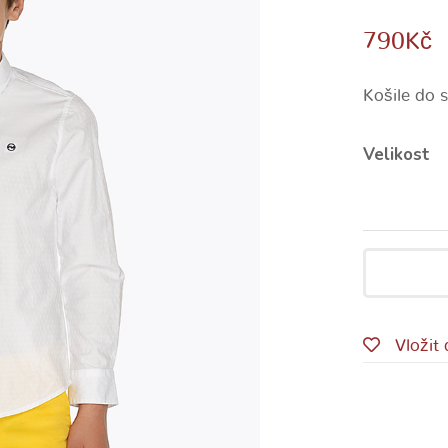
790
Kč
Košile do s
Velikost
Vložit