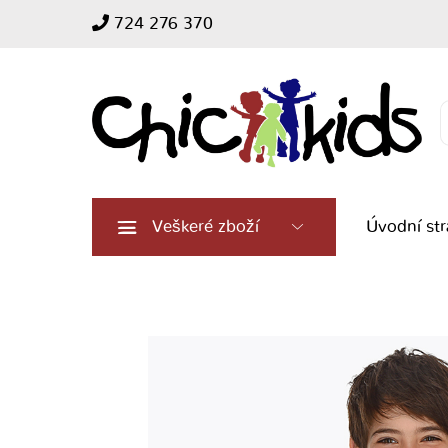
724 276 370
Search
for:
Veškeré zboží
Úvodní st
Chlapecká
košile
s
dlouhým