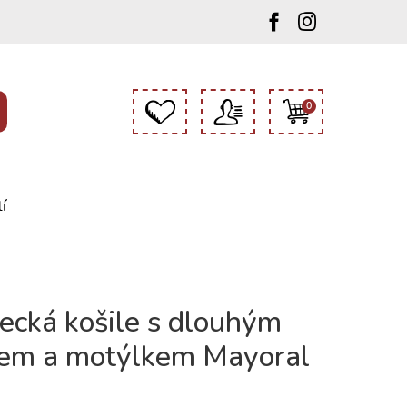
0
í
ecká košile s dlouhým
em a motýlkem Mayoral