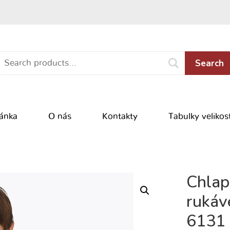
Search
ránka
O nás
Kontakty
Tabulky velikost
Chlap
rukáv
6131