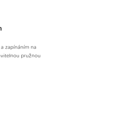
n
y a zapínáním na
avitelnou pružnou