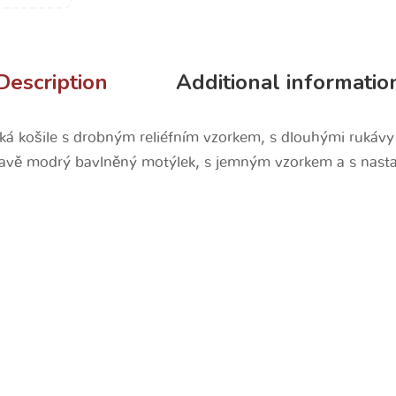
Description
Additional informatio
ská košile s drobným reliéfním vzorkem, s dlouhými rukáv
tmavě modrý bavlněný motýlek, s jemným vzorkem a s nast